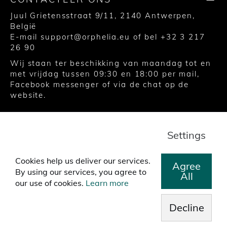
Juul Grietensstraat 9/11, 2140 Antwerpen,
België
E-mail
support@orphelia.eu
of bel
+32 3 217
26 90
Wij staan ter beschikking van maandag tot en
met vrijdag tussen 09:30 en 18:00 per mail,
Facebook messenger of via de chat op de
website.
© 2020 United Watch Trading Group
Settings
Algemene voorwaarden
Privacy
Cookies
Cookies help us deliver our services.
Agree
By using our services, you agree to
All
our use of cookies.
Learn more
Decline
>
Gratis wereldwijde verzending