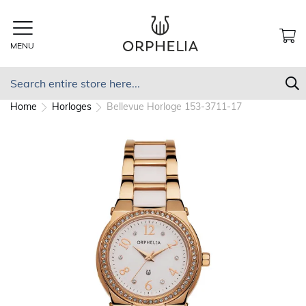
Skip
to
Content
MENU
MY
Search
S
Home
Horloges
Bellevue Horloge 153-3711-17
Skip
to
the
end
of
the
images
gallery