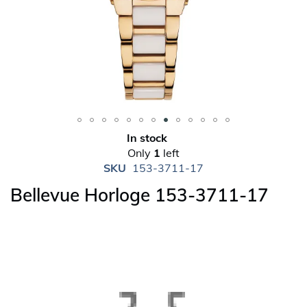
Skip
In stock
to
Only
1
left
the
SKU
153-3711-17
beginning
Bellevue Horloge 153-3711-17
of
the
images
gallery