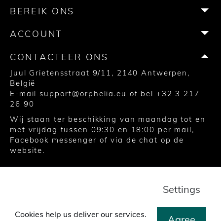
o
r
r
e
e
BEREIK ONS
k
a
s
m
t
ACCOUNT
CONTACTEER ONS
Juul Grietensstraat 9/11, 2140 Antwerpen,
België
E-mail
support@orphelia.eu
of bel
+32 3 217
26 90
Wij staan ter beschikking van maandag tot en
met vrijdag tussen 09:30 en 18:00 per mail,
Facebook messenger of via de chat op de
website.
© 2020 United Watch Trading Group
Settings
Algemene voorwaarden
Privacy
Cookies
Cookies help us deliver our services.
Agree