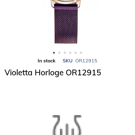
Skip
In stock
SKU
OR12915
to
Violetta Horloge OR12915
the
beginning
of
the
images
gallery